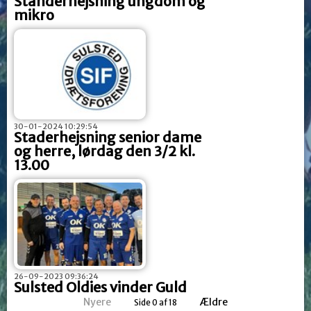
Standerhejsning ungdom og
mikro
30-01-2024 10:29:54
Staderhejsning senior dame
og herre, lørdag den 3/2 kl.
13.00
26-09-2023 09:36:24
Sulsted Oldies vinder Guld
Nyere
Ældre
Side 0 af 18