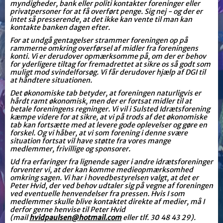
myndigheder, bank eller politi kontakter foreninger eller
privatpersoner for at få overført penge. Sig nej - og der er
intet så presserende, at det ikke kan vente til man kan
kontakte banken dagen efter.
For at undgå gentagelser strammer foreningen op på
rammerne omkring overførsel af midler fra foreningens
konti. Vi er derudover opmærksomme på, om der er behov
for yderligere tiltag for fremadrettet at sikre os så godt som
muligt mod svindelforsøg. Vi får derudover hjælp af DGI til
at håndtere situationen.
Det økonomiske tab betyder, at foreningen naturligvis er
hårdt ramt økonomisk, men der er fortsat midler til at
betale foreningens regninger. Vi vil i Sulsted Idrætsforening
kæmpe videre for at sikre, at vi på trods af det økonomiske
tab kan fortsætte med at levere gode oplevelser og gøre en
forskel. Og vi håber, at vi som forening i denne svære
situation fortsat vil have støtte fra vores mange
medlemmer, frivillige og sponsorer.
Ud fra erfaringer fra lignende sager i andre idrætsforeninger
forventer vi, at der kan komme medieopmærksomhed
omkring sagen. Vi har i hovedbestyrelsen valgt, at det er
Peter Hvid, der ved behov udtaler sig på vegne af foreningen
ved eventuelle henvendelser fra pressen. Hvis I som
medlemmer skulle blive kontaktet direkte af medier, må I
derfor gerne henvise til Peter Hvid
(mail
hvidpaulsen@hotmail.com
eller tlf. 30 48 43 29).