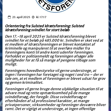
23. april 2025
kl. 17:17
Orientering fra Sulsted Idrætsforening: Sulsted
Idrætsforening svindlet for stort beløb
Den 17.-18 april 2025 er Sulsted Idrætsforening blevet
svindlet for et beløb på 485.000 kr. Svindlen er sket ved at
et medlem af idrætsforeningen er blevet kontaktet af
kriminelle og manipuleret til at overføre midler fra
foreningens konti til andre konti udenfor foreningen.
Forholdet er politianmeldt og foreningen afsøger alle
muligheder for at få så mange af pengene tilbage som
muligt.
Foreningens hovedbestyrelse vil gerne understrege, at
ingen i foreningen har foretaget sig noget i ond tro – der er
tale om, at et medlem af foreningen er blevet udsat for grov
og gemen kriminalitet.
Foreningen vil gerne bruge denne ulykkelige situation til at
advare mod og rette opmærksomhed på de mange
svindelforsøg, der foregår. Disse svindelforsøg er
efterhånden af så professionel karakter, at mange
privatpersoner, virksomheder og foreninger desværre bliver
ramt. Det er vigtigt at understrege, at ingen offentlige