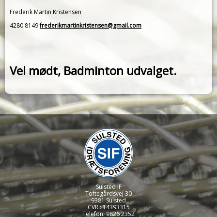
Frederik Martin Kristensen
4280 8149
frederikmartinkristensen@gmail.com
Vel mødt, Badminton udvalget.
Sulsted IF
Toftegårdsvej 30
9381 Sulsted
CVR.: 14393315
Telefon: 9826 2352