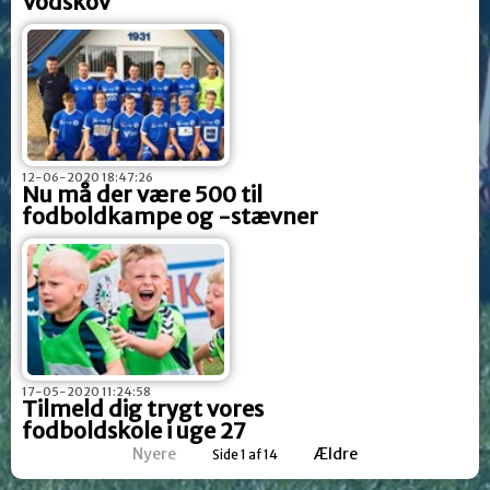
Vodskov
12-06-2020 18:47:26
Nu må der være 500 til
fodboldkampe og -stævner
17-05-2020 11:24:58
Tilmeld dig trygt vores
fodboldskole i uge 27
Nyere
Ældre
Side 1 af 14