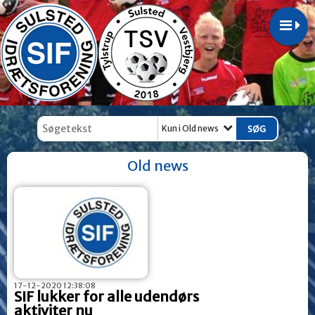
Kun i Old news
Old news
17-12-2020 12:38:08
SIF lukker for alle udendørs
aktiviter nu