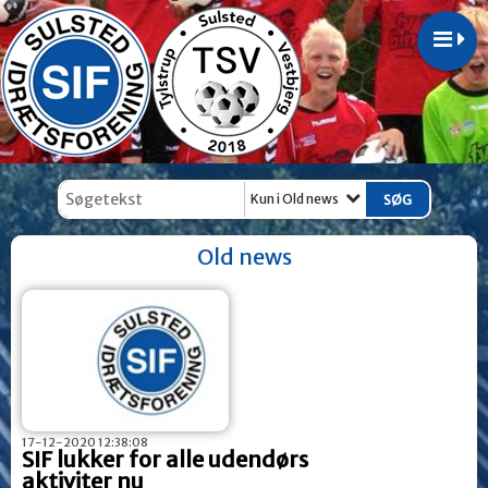
Kun i Old news
Old news
17-12-2020 12:38:08
SIF lukker for alle udendørs
aktiviter nu