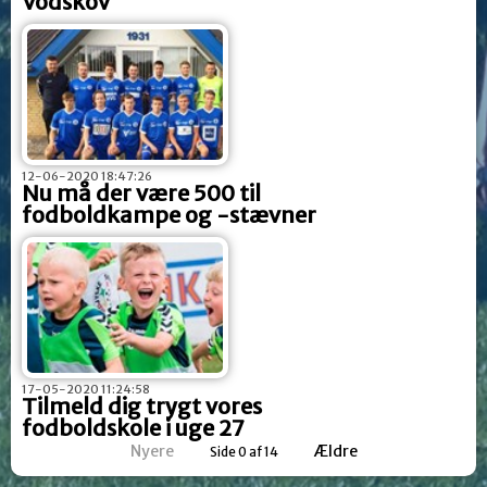
Vodskov
12-06-2020 18:47:26
Nu må der være 500 til
fodboldkampe og -stævner
17-05-2020 11:24:58
Tilmeld dig trygt vores
fodboldskole i uge 27
Nyere
Ældre
Side 0 af 14