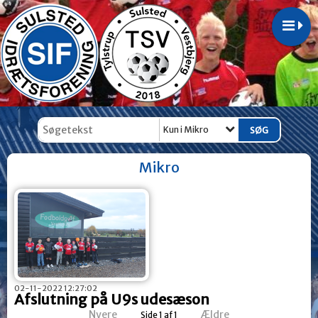
Kun i Mikro
Mikro
02-11-2022 12:27:02
Afslutning på U9s udesæson
Nyere
Ældre
Side 1 af 1