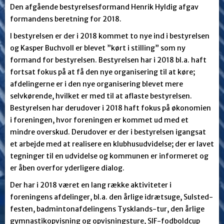
Den afgående bestyrelsesformand Henrik Hyldig afgav
formandens beretning for 2018.
I bestyrelsen er der i 2018 kommet to nye ind i bestyrelsen
og Kasper Buchvoll er blevet ”kørt i stilling” som ny
formand for bestyrelsen. Bestyrelsen har i 2018 bl.a. haft
fortsat fokus på at få den nye organisering til at køre;
afdelingerne er i den nye organisering blevet mere
selvkørende, hvilket er med til at aflaste bestyrelsen.
Bestyrelsen har derudover i 2018 haft fokus på økonomien
i foreningen, hvor foreningen er kommet ud med et
mindre overskud. Derudover er der i bestyrelsen igangsat
et arbejde med at realisere en klubhusudvidelse; der er lavet
tegninger til en udvidelse og kommunen er informeret og
er åben overfor yderligere dialog.
Der har i 2018 været en lang række aktiviteter i
foreningens afdelinger, bl.a. den årlige idrætsuge, Sulsted-
festen, badmintonafdelingens Tysklands-tur, den årlige
gymnastikopvisning og opvisningsture, SIF-fodboldcup