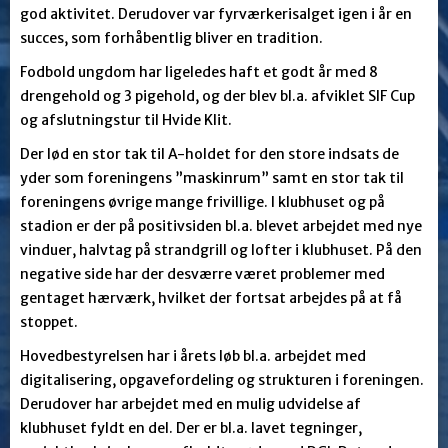
god aktivitet. Derudover var fyrværkerisalget igen i år en
succes, som forhåbentlig bliver en tradition.
Fodbold ungdom har ligeledes haft et godt år med 8
drengehold og 3 pigehold, og der blev bl.a. afviklet SIF Cup
og afslutningstur til Hvide Klit.
Der lød en stor tak til A-holdet for den store indsats de
yder som foreningens ”maskinrum” samt en stor tak til
foreningens øvrige mange frivillige. I klubhuset og på
stadion er der på positivsiden bl.a. blevet arbejdet med nye
vinduer, halvtag på strandgrill og lofter i klubhuset. På den
negative side har der desværre været problemer med
gentaget hærværk, hvilket der fortsat arbejdes på at få
stoppet.
Hovedbestyrelsen har i årets løb bl.a. arbejdet med
digitalisering, opgavefordeling og strukturen i foreningen.
Derudover har arbejdet med en mulig udvidelse af
klubhuset fyldt en del. Der er bl.a. lavet tegninger,