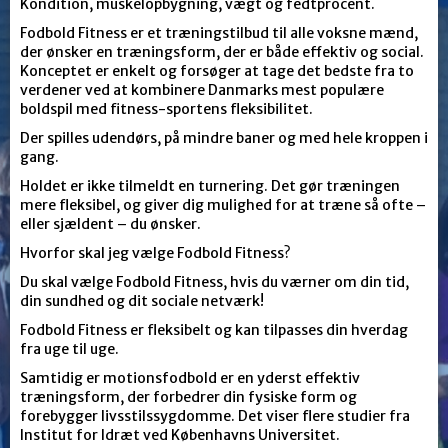
Kondition, muskelopbygning, vægt og fedtprocent.
Fodbold Fitness er et træningstilbud til alle voksne mænd,
der ønsker en træningsform, der er både effektiv og social.
Konceptet er enkelt og forsøger at tage det bedste fra to
verdener ved at kombinere Danmarks mest populære
boldspil med fitness-sportens fleksibilitet.
Der spilles udendørs, på mindre baner og med hele kroppen i
gang.
Holdet er ikke tilmeldt en turnering. Det gør træningen
mere fleksibel, og giver dig mulighed for at træne så ofte –
eller sjældent – du ønsker.
Hvorfor skal jeg vælge Fodbold Fitness?
Du skal vælge Fodbold Fitness, hvis du værner om din tid,
din sundhed og dit sociale netværk!
Fodbold Fitness er fleksibelt og kan tilpasses din hverdag
fra uge til uge.
Samtidig er motionsfodbold er en yderst effektiv
træningsform, der forbedrer din fysiske form og
forebygger livsstilssygdomme. Det viser flere studier fra
Institut for Idræt ved Københavns Universitet.