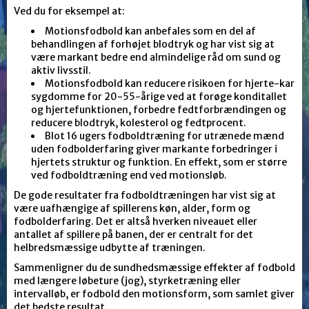
Ved du for eksempel at:
Motionsfodbold kan anbefales som en del af
behandlingen af forhøjet blodtryk og har vist sig at
være markant bedre end almindelige råd om sund og
aktiv livsstil.
Motionsfodbold kan reducere risikoen for hjerte-kar
sygdomme for 20-55-årige ved at forøge konditallet
og hjertefunktionen, forbedre fedtforbrændingen og
reducere blodtryk, kolesterol og fedtprocent.
Blot 16 ugers fodboldtræning for utrænede mænd
uden fodbolderfaring giver markante forbedringer i
hjertets struktur og funktion. En effekt, som er større
ved fodboldtræning end ved motionsløb.
De gode resultater fra fodboldtræningen har vist sig at
være uafhængige af spillerens køn, alder, form og
fodbolderfaring. Det er altså hverken niveauet eller
antallet af spillere på banen, der er centralt for det
helbredsmæssige udbytte af træningen.
Sammenligner du de sundhedsmæssige effekter af fodbold
med længere løbeture (jog), styrketræning eller
intervalløb, er fodbold den motionsform, som samlet giver
det bedste resultat.